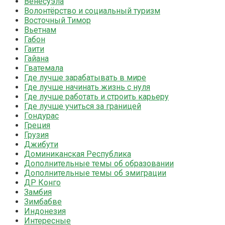
Венесуэла
Волонтёрство и социальный туризм
Восточный Тимор
Вьетнам
Габон
Гаити
Гайана
Гватемала
Где лучше зарабатывать в мире
Где лучше начинать жизнь с нуля
Где лучше работать и строить карьеру
Где лучше учиться за границей
Гондурас
Греция
Грузия
Джибути
Доминиканская Республика
Дополнительные темы об образовании
Дополнительные темы об эмиграции
ДР Конго
Замбия
Зимбабве
Индонезия
Интересные