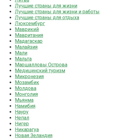
Лучшие страны для жизни
Лучшие страны для жизни и работы
Лучшие страны для отдыха
Люксембург
Маврикий
Мавритания
Мадагаскар
Малайзия
Мали
Мальта
Маршалловы Острова
Медицинский туризм
Микронезия
Мозамбик
Молдова
Монголия
Мьянма
Намибия
Науру
Непал
Нигер
Никарагуа
Новая Зеландия