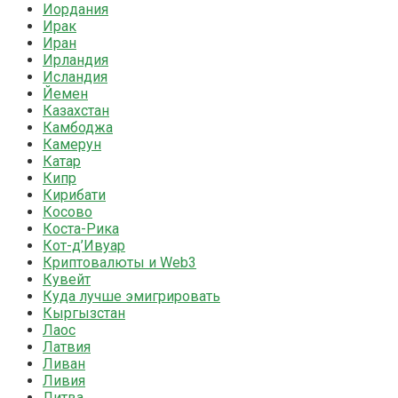
Иордания
Ирак
Иран
Ирландия
Исландия
Йемен
Казахстан
Камбоджа
Камерун
Катар
Кипр
Кирибати
Косово
Коста-Рика
Кот-д’Ивуар
Криптовалюты и Web3
Кувейт
Куда лучше эмигрировать
Кыргызстан
Лаос
Латвия
Ливан
Ливия
Литва