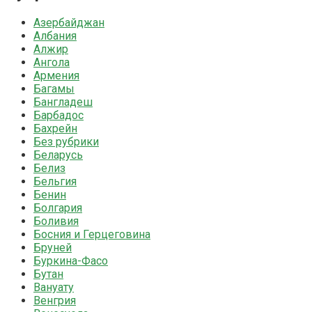
Азербайджан
Албания
Алжир
Ангола
Армения
Багамы
Бангладеш
Барбадос
Бахрейн
Без рубрики
Беларусь
Белиз
Бельгия
Бенин
Болгария
Боливия
Босния и Герцеговина
Бруней
Буркина-Фасо
Бутан
Вануату
Венгрия