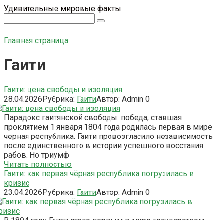
Перейти
Удивительные мировые факты
к
Поиск:
контенту
Главная страница
Гаити
Гаити: цена свободы и изоляция
28.04.2026
Рубрика:
Гаити
Автор:
Admin
0
Парадокс гаитянской свободы: победа, ставшая
проклятием 1 января 1804 года родилась первая в мире
черная республика. Гаити провозгласило независимость
после единственного в истории успешного восстания
рабов. Но триумф
Читать полностью
Гаити: как первая чёрная республика погрузилась в
кризис
23.04.2026
Рубрика:
Гаити
Автор:
Admin
0