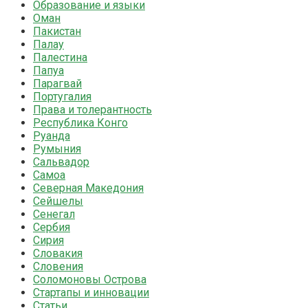
Образование и языки
Оман
Пакистан
Палау
Палестина
Папуа
Парагвай
Португалия
Права и толерантность
Республика Конго
Руанда
Румыния
Сальвадор
Самоа
Северная Македония
Сейшелы
Сенегал
Сербия
Сирия
Словакия
Словения
Соломоновы Острова
Стартапы и инновации
Статьи