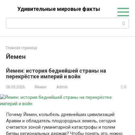
Перейти
Удивительные мировые факты
к
контенту
Поиск:
Главная страница
Йемен
Йемен: история беднейшей страны на
перекрёстке империй и войн
06.05.2026
Йемен
Admin
0
Почему Йемен, колыбель древнейших цивилизаций
Аравии и обладатель плодородных земель, сегодня
считается зоной гуманитарной катастрофы и полем
битвы региональных держав? Чтобы понять это, нужно