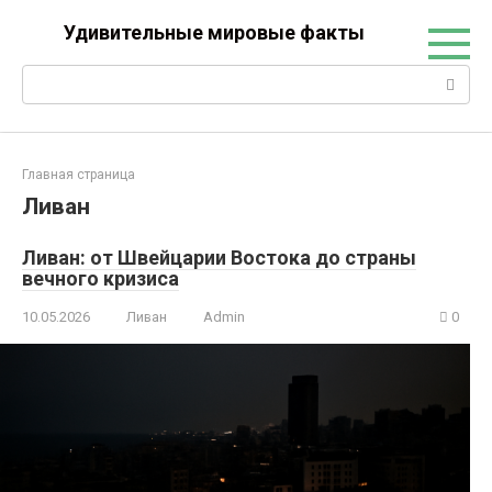
Перейти
Удивительные мировые факты
к
контенту
Поиск:
Главная страница
Ливан
Ливан: от Швейцарии Востока до страны
вечного кризиса
10.05.2026
Ливан
Admin
0