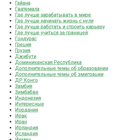
Гайана
Гватемала
Где лучше зарабатывать в мире
Где лучше начинать жизнь с нуля
Где лучше работать и строить карьеру
Где лучше учиться за границей
Гондурас
Греция
Грузия
Джибути
Доминиканская Республика
Дополнительные темы об образовании
Дополнительные темы об эмиграции
ДР Конго
Замбия
Зимбабве
Индонезия
Интересные
Иордания
Ирак
Иран
Ирландия
Исландия
Йемен