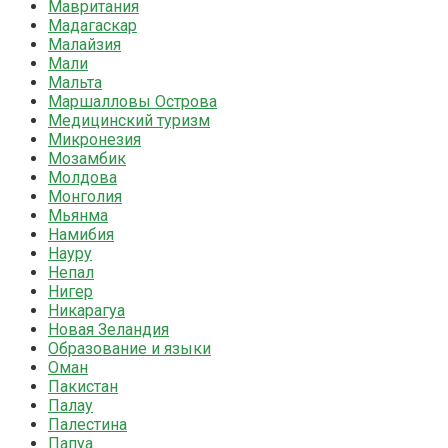
Мавритания
Мадагаскар
Малайзия
Мали
Мальта
Маршалловы Острова
Медицинский туризм
Микронезия
Мозамбик
Молдова
Монголия
Мьянма
Намибия
Науру
Непал
Нигер
Никарагуа
Новая Зеландия
Образование и языки
Оман
Пакистан
Палау
Палестина
Папуа