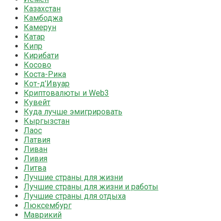
Казахстан
Камбоджа
Камерун
Катар
Кипр
Кирибати
Косово
Коста-Рика
Кот-д’Ивуар
Криптовалюты и Web3
Кувейт
Куда лучше эмигрировать
Кыргызстан
Лаос
Латвия
Ливан
Ливия
Литва
Лучшие страны для жизни
Лучшие страны для жизни и работы
Лучшие страны для отдыха
Люксембург
Маврикий