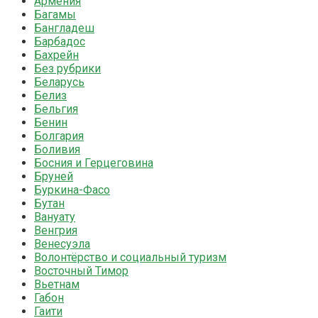
Армения
Багамы
Бангладеш
Барбадос
Бахрейн
Без рубрики
Беларусь
Белиз
Бельгия
Бенин
Болгария
Боливия
Босния и Герцеговина
Бруней
Буркина-Фасо
Бутан
Вануату
Венгрия
Венесуэла
Волонтёрство и социальный туризм
Восточный Тимор
Вьетнам
Габон
Гаити