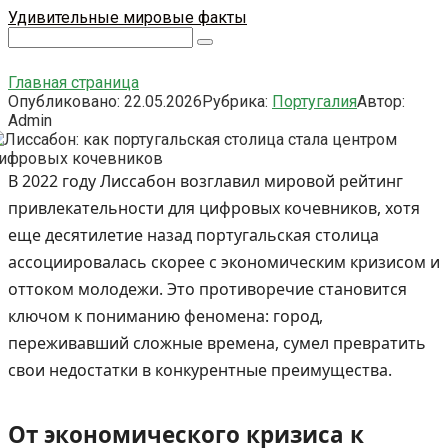
Перейти
Удивительные мировые факты
к
Поиск:
контенту
Главная страница
Опубликовано:
22.05.2026
Рубрика:
Португалия
Автор:
Admin
В 2022 году Лиссабон возглавил мировой рейтинг
привлекательности для цифровых кочевников, хотя
еще десятилетие назад португальская столица
ассоциировалась скорее с экономическим кризисом и
оттоком молодежи. Это противоречие становится
ключом к пониманию феномена: город,
переживавший сложные времена, сумел превратить
свои недостатки в конкурентные преимущества.
От экономического кризиса к