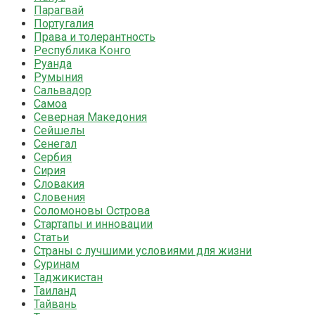
Парагвай
Португалия
Права и толерантность
Республика Конго
Руанда
Румыния
Сальвадор
Самоа
Северная Македония
Сейшелы
Сенегал
Сербия
Сирия
Словакия
Словения
Соломоновы Острова
Стартапы и инновации
Статьи
Страны с лучшими условиями для жизни
Суринам
Таджикистан
Таиланд
Тайвань