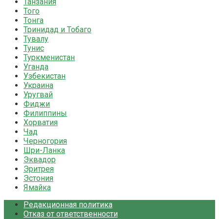
Танзания
Того
Тонга
Тринидад и Тобаго
Тувалу
Тунис
Туркменистан
Уганда
Узбекистан
Украина
Уругвай
Фиджи
Филиппины
Хорватия
Чад
Черногория
Шри-Ланка
Эквадор
Эритрея
Эстония
Ямайка
Редакционная политика
Отказ от ответственности