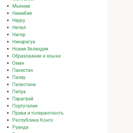
Мьянма
Намибия
Науру
Непал
Нигер
Никарагуа
Новая Зеландия
Образование и языки
Оман
Пакистан
Палау
Палестина
Папуа
Парагвай
Португалия
Права и толерантность
Республика Конго
Руанда