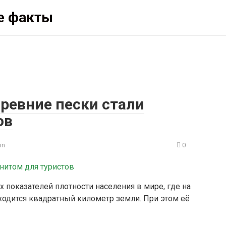
е факты
ревние пески стали
ов
in
0
х показателей плотности населения в мире, где на
ходится квадратный километр земли. При этом её