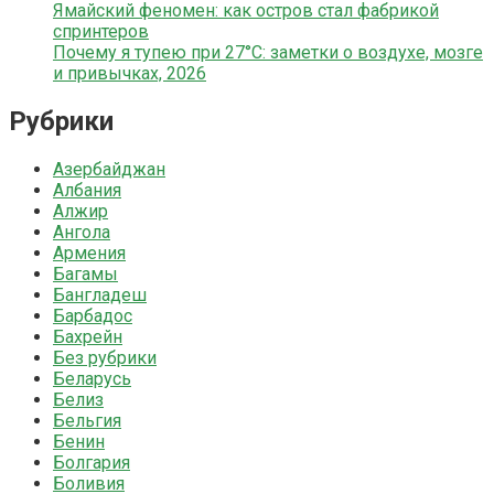
Ямайский феномен: как остров стал фабрикой
спринтеров
Почему я тупею при 27°C: заметки о воздухе, мозге
и привычках, 2026
Рубрики
Азербайджан
Албания
Алжир
Ангола
Армения
Багамы
Бангладеш
Барбадос
Бахрейн
Без рубрики
Беларусь
Белиз
Бельгия
Бенин
Болгария
Боливия