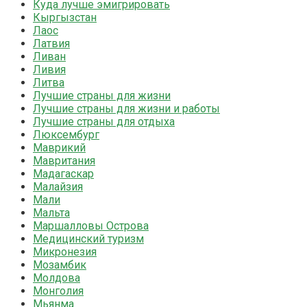
Куда лучше эмигрировать
Кыргызстан
Лаос
Латвия
Ливан
Ливия
Литва
Лучшие страны для жизни
Лучшие страны для жизни и работы
Лучшие страны для отдыха
Люксембург
Маврикий
Мавритания
Мадагаскар
Малайзия
Мали
Мальта
Маршалловы Острова
Медицинский туризм
Микронезия
Мозамбик
Молдова
Монголия
Мьянма