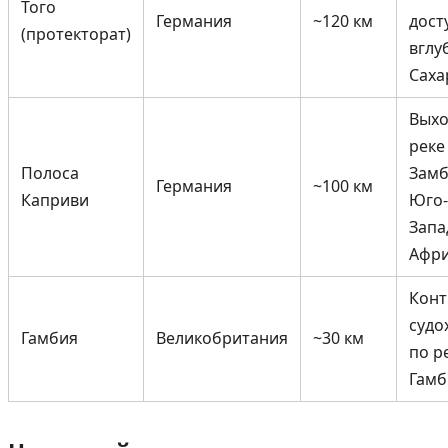
Того
Германия
~120 км
дост
(протекторат)
вглу
Саха
Выхо
реке
Полоса
Замб
Германия
~100 км
Каприви
Юго-
Запа
Афр
Конт
судо
Гамбия
Великобритания
~30 км
по р
Гамб