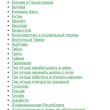
Босния и Герцеговина
Бруней
Буркина-Фасо
Бутан
Вануату
Венгрия
Венесуэла
Волонтёрство и социальный туризм
Восточный Тимор
Вьетнам
Габон
Гаити
Гайана
Гватемала
Где лучше зарабатывать в мире
Где лучше начинать жизнь с нуля
Где лучше работать и строить карьеру
Где лучше учиться за границей
Гондурас
Греция
Грузия
Джибути
Доминиканская Республика
Дополнительные темы об образовании