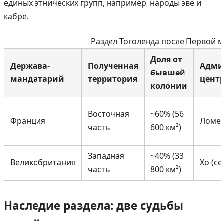
единых этнических групп, например, народы эве и
кабре.
Раздел Тоголенда после Первой
Доля от
Держава-
Полученная
Адм
бывшей
мандатарий
территория
цент
колонии
Восточная
~60% (56
Франция
Ломе
часть
600 км²)
Западная
~40% (33
Великобритания
Хо (с
часть
800 км²)
Наследие раздела: две судьбы