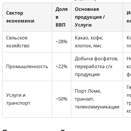
Доля
Основная
Сектор
И
в
продукция /
экономики
к
ВВП
Услуги
Сельское
Какао, кофе,
К
~28%
хозяйство
хлопок, ямс
п
Добыча фосфатов,
Н
Промышленность
~22%
переработка с/х
к
продукции
ф
Г
Порт Ломе,
Услуги и
п
~50%
транзит,
транспорт
т
телекоммуникации
к