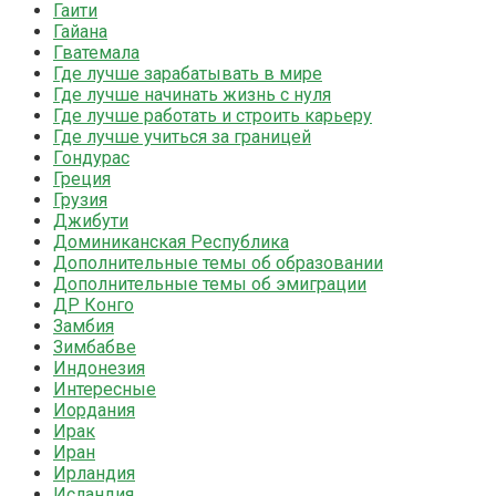
Гаити
Гайана
Гватемала
Где лучше зарабатывать в мире
Где лучше начинать жизнь с нуля
Где лучше работать и строить карьеру
Где лучше учиться за границей
Гондурас
Греция
Грузия
Джибути
Доминиканская Республика
Дополнительные темы об образовании
Дополнительные темы об эмиграции
ДР Конго
Замбия
Зимбабве
Индонезия
Интересные
Иордания
Ирак
Иран
Ирландия
Исландия