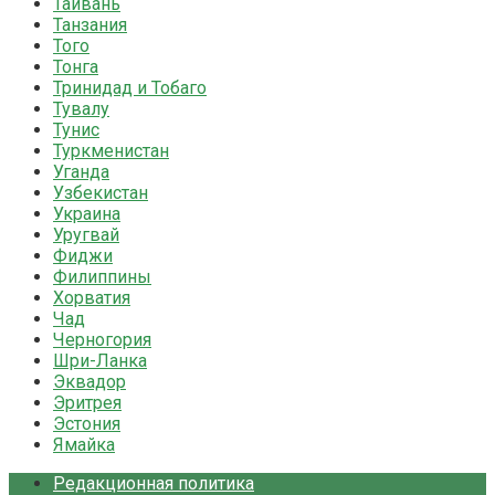
Тайвань
Танзания
Того
Тонга
Тринидад и Тобаго
Тувалу
Тунис
Туркменистан
Уганда
Узбекистан
Украина
Уругвай
Фиджи
Филиппины
Хорватия
Чад
Черногория
Шри-Ланка
Эквадор
Эритрея
Эстония
Ямайка
Редакционная политика