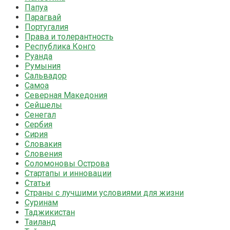
Папуа
Парагвай
Португалия
Права и толерантность
Республика Конго
Руанда
Румыния
Сальвадор
Самоа
Северная Македония
Сейшелы
Сенегал
Сербия
Сирия
Словакия
Словения
Соломоновы Острова
Стартапы и инновации
Статьи
Страны с лучшими условиями для жизни
Суринам
Таджикистан
Таиланд