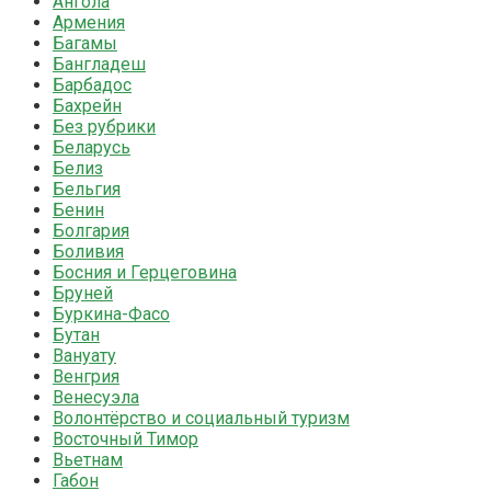
Ангола
Армения
Багамы
Бангладеш
Барбадос
Бахрейн
Без рубрики
Беларусь
Белиз
Бельгия
Бенин
Болгария
Боливия
Босния и Герцеговина
Бруней
Буркина-Фасо
Бутан
Вануату
Венгрия
Венесуэла
Волонтёрство и социальный туризм
Восточный Тимор
Вьетнам
Габон