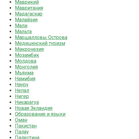
Маврикий
Мавритания
Мадагаскар
Малайзия
Мали
Мальта
Маршалловы Острова
Медицинский туризм
Микронезия
Мозамбик
Молдова
Монголия
Мьянма
Намибия
Науру
Непал
Нигер
Никарагуа
Новая Зеландия
Образование и языки
Оман
Пакистан
Палау
Палестина